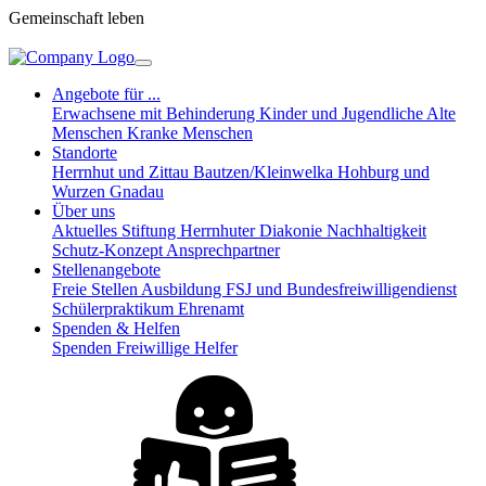
Gemeinschaft leben
Angebote für ...
Erwachsene mit Behinderung
Kinder und Jugendliche
Alte
Menschen
Kranke Menschen
Standorte
Herrnhut und Zittau
Bautzen/Kleinwelka
Hohburg und
Wurzen
Gnadau
Über uns
Aktuelles
Stiftung Herrnhuter Diakonie
Nachhaltigkeit
Schutz-Konzept
Ansprechpartner
Stellenangebote
Freie Stellen
Ausbildung
FSJ und Bundesfreiwilligendienst
Schülerpraktikum
Ehrenamt
Spenden & Helfen
Spenden
Freiwillige Helfer