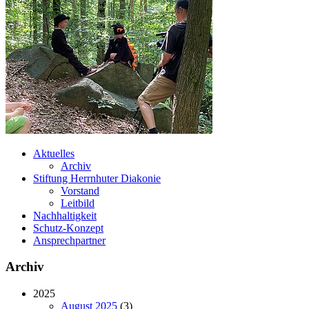
Aktuelles
Archiv
Stiftung Herrnhuter Diakonie
Vorstand
Leitbild
Nachhaltigkeit
Schutz-Konzept
Ansprechpartner
Archiv
2025
August 2025
(3)