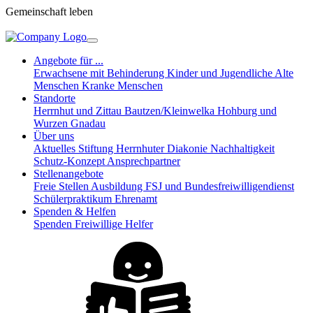
Gemeinschaft leben
Angebote für ...
Erwachsene mit Behinderung
Kinder und Jugendliche
Alte
Menschen
Kranke Menschen
Standorte
Herrnhut und Zittau
Bautzen/Kleinwelka
Hohburg und
Wurzen
Gnadau
Über uns
Aktuelles
Stiftung Herrnhuter Diakonie
Nachhaltigkeit
Schutz-Konzept
Ansprechpartner
Stellenangebote
Freie Stellen
Ausbildung
FSJ und Bundesfreiwilligendienst
Schülerpraktikum
Ehrenamt
Spenden & Helfen
Spenden
Freiwillige Helfer