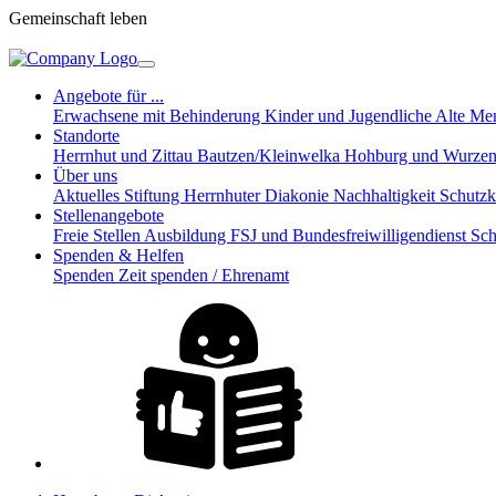
Gemeinschaft leben
Angebote für ...
Erwachsene mit Behinderung
Kinder und Jugendliche
Alte Me
Standorte
Herrnhut und Zittau
Bautzen/Kleinwelka
Hohburg und Wurze
Über uns
Aktuelles
Stiftung Herrnhuter Diakonie
Nachhaltigkeit
Schutz
Stellenangebote
Freie Stellen
Ausbildung
FSJ und Bundesfreiwilligendienst
Sch
Spenden & Helfen
Spenden
Zeit spenden / Ehrenamt