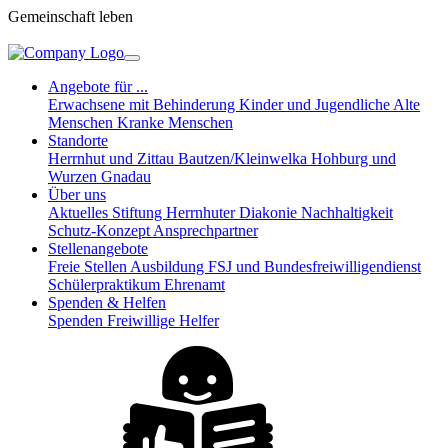
Gemeinschaft leben
Angebote für ...
Erwachsene mit Behinderung
Kinder und Jugendliche
Alte
Menschen
Kranke Menschen
Standorte
Herrnhut und Zittau
Bautzen/Kleinwelka
Hohburg und
Wurzen
Gnadau
Über uns
Aktuelles
Stiftung Herrnhuter Diakonie
Nachhaltigkeit
Schutz-Konzept
Ansprechpartner
Stellenangebote
Freie Stellen
Ausbildung
FSJ und Bundesfreiwilligendienst
Schülerpraktikum
Ehrenamt
Spenden & Helfen
Spenden
Freiwillige Helfer