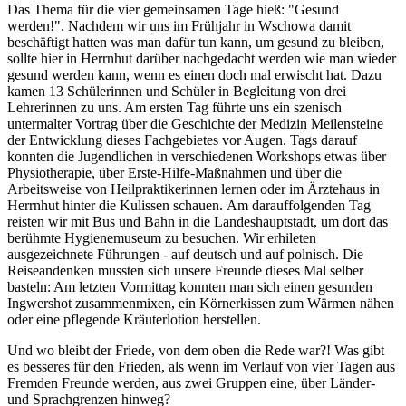
Das Thema für die vier gemeinsamen Tage hieß: "Gesund
werden!". Nachdem wir uns im Frühjahr in Wschowa damit
beschäftigt hatten was man dafür tun kann, um gesund zu bleiben,
sollte hier in Herrnhut darüber nachgedacht werden wie man wieder
gesund werden kann, wenn es einen doch mal erwischt hat. Dazu
kamen 13 Schülerinnen und Schüler in Begleitung von drei
Lehrerinnen zu uns. Am ersten Tag führte uns ein szenisch
untermalter Vortrag über die Geschichte der Medizin Meilensteine
der Entwicklung dieses Fachgebietes vor Augen. Tags darauf
konnten die Jugendlichen in verschiedenen Workshops etwas über
Physiotherapie, über Erste-Hilfe-Maßnahmen und über die
Arbeitsweise von Heilpraktikerinnen lernen oder im Ärztehaus in
Herrnhut hinter die Kulissen schauen. Am darauffolgenden Tag
reisten wir mit Bus und Bahn in die Landeshauptstadt, um dort das
berühmte Hygienemuseum zu besuchen. Wir erhileten
ausgezeichnete Führungen - auf deutsch und auf polnisch. Die
Reiseandenken mussten sich unsere Freunde dieses Mal selber
basteln: Am letzten Vormittag konnten man sich einen gesunden
Ingwershot zusammenmixen, ein Körnerkissen zum Wärmen nähen
oder eine pflegende Kräuterlotion herstellen.
Und wo bleibt der Friede, von dem oben die Rede war?! Was gibt
es besseres für den Frieden, als wenn im Verlauf von vier Tagen aus
Fremden Freunde werden, aus zwei Gruppen eine, über Länder-
und Sprachgrenzen hinweg?