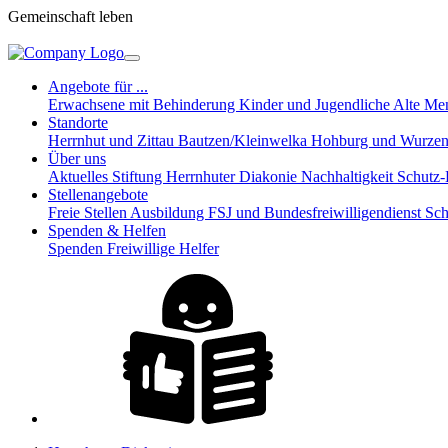
Gemeinschaft leben
Angebote für ...
Erwachsene mit Behinderung
Kinder und Jugendliche
Alte Me
Standorte
Herrnhut und Zittau
Bautzen/Kleinwelka
Hohburg und Wurze
Über uns
Aktuelles
Stiftung Herrnhuter Diakonie
Nachhaltigkeit
Schutz
Stellenangebote
Freie Stellen
Ausbildung
FSJ und Bundesfreiwilligendienst
Sch
Spenden & Helfen
Spenden
Freiwillige Helfer