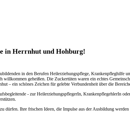
de in Herrnhut und Hohburg!
zubildenden in den Berufen Heilerziehungspflege, Krankenpfleghilfe un
ch willkommen geheißen. Die Zuckertüten waren ein echtes Gemeinscha
nhut – ein schönes Zeichen für gelebte Verbundenheit über die Bereic
rufsbegleitende - zur HeilerziehungspflegerIn, KrankenpflegehlerIn o
rstützen.
zu dürfen. Ihre frischen Ideen, die Impulse aus der Ausbildung werden