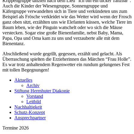
Krippengruppe tanzten nach dem Lied “Ich bin ein dicker Tanzbär”.
Auch die Kinder der Wiesengruppe, Sonnengruppe und
Käfergruppe verwandelten sich in Tiere und verkündeten uns zum
Beispiel als Frösche verkleidet wie das Wetter wird wenn der Frosch
ganz oben sitzt, erzählten uns wie Elefanten küssen, welche Tiere im
Baum leben, wie der Pinguin watschelt oder wo sich die Mäuse
verstecken. Sogar eine große Bienenfamilie, nebst Baby, Mama,
Papa, Opa und Oma kam zu uns und verzauberte alle mit dem
Bienentanz.
Abschließend wurde gegrillt, gegessen, erzählt und gelacht. Als
Überraschung spielten die Erzieherinnen das Märchen “Frau Holle”.
Es war trotz anhaltendem Regenwetter ein rundum gelungenes Fest
mit tollen Begegnungen!
Aktuelles
Archiv
Stiftung Herrnhuter Diakonie
Vorstand
Leitbild
Nachhaltigkeit
Schutz-Konzept
Ansprechpartner
Termine 2026