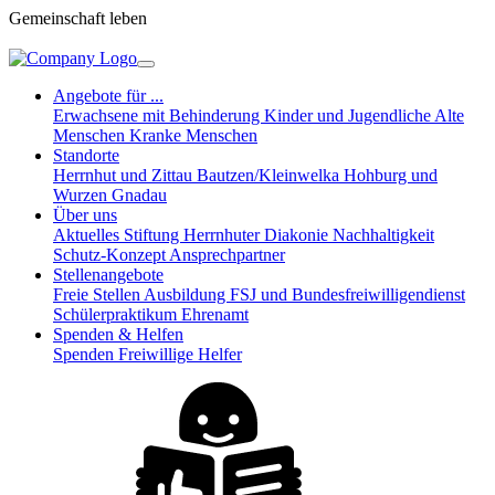
Gemeinschaft leben
Angebote für ...
Erwachsene mit Behinderung
Kinder und Jugendliche
Alte
Menschen
Kranke Menschen
Standorte
Herrnhut und Zittau
Bautzen/Kleinwelka
Hohburg und
Wurzen
Gnadau
Über uns
Aktuelles
Stiftung Herrnhuter Diakonie
Nachhaltigkeit
Schutz-Konzept
Ansprechpartner
Stellenangebote
Freie Stellen
Ausbildung
FSJ und Bundesfreiwilligendienst
Schülerpraktikum
Ehrenamt
Spenden & Helfen
Spenden
Freiwillige Helfer