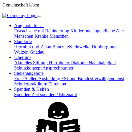
Gemeinschaft leben
Angebote für ...
Erwachsene mit Behinderung
Kinder und Jugendliche
Alte
Menschen
Kranke Menschen
Standorte
Herrnhut und Zittau
Bautzen/Kleinwelka
Hohburg und
Wurzen
Gnadau
Über uns
Aktuelles
Stiftung Herrnhuter Diakonie
Nachhaltigkeit
Schutzkonzept
Ansprechpartner
Stellenangebote
Freie Stellen
Ausbildung
FSJ und Bundesfreiwilligendienst
Schülerpraktikum
Ehrenamt
Spenden & Helfen
Spenden
Zeit spenden / Ehrenamt