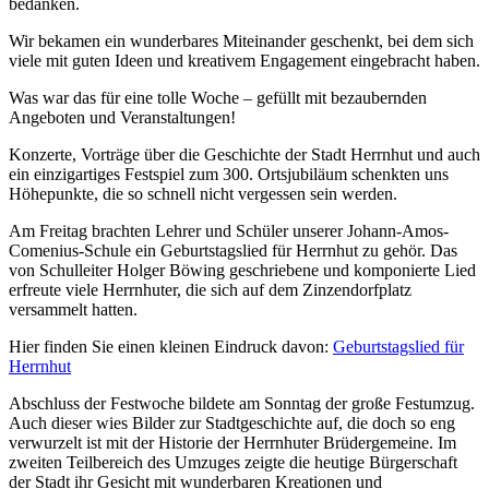
bedanken.
Wir bekamen ein wunderbares Miteinander geschenkt, bei dem sich
viele mit guten Ideen und kreativem Engagement eingebracht haben.
Was war das für eine tolle Woche – gefüllt mit bezaubernden
Angeboten und Veranstaltungen!
Konzerte, Vorträge über die Geschichte der Stadt Herrnhut und auch
ein einzigartiges Festspiel zum 300. Ortsjubiläum schenkten uns
Höhepunkte, die so schnell nicht vergessen sein werden.
Am Freitag brachten Lehrer und Schüler unserer Johann-Amos-
Comenius-Schule ein Geburtstagslied für Herrnhut zu gehör. Das
von Schulleiter Holger Böwing geschriebene und komponierte Lied
erfreute viele Herrnhuter, die sich auf dem Zinzendorfplatz
versammelt hatten.
Hier finden Sie einen kleinen Eindruck davon:
Geburtstagslied für
Herrnhut
Abschluss der Festwoche bildete am Sonntag der große Festumzug.
Auch dieser wies Bilder zur Stadtgeschichte auf, die doch so eng
verwurzelt ist mit der Historie der Herrnhuter Brüdergemeine. Im
zweiten Teilbereich des Umzuges zeigte die heutige Bürgerschaft
der Stadt ihr Gesicht mit wunderbaren Kreationen und