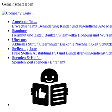
Gemeinschaft leben
Angebote für ...
Erwachsene mit Behinderung
Kinder und Jugendliche
Alte Me
Standorte
Herrnhut und Zittau
Bautzen/Kleinwelka
Hohburg und Wurze
Über uns
Aktuelles
Stiftung Herrnhuter Diakonie
Nachhaltigkeit
Schutz
Stellenangebote
Freie Stellen
Ausbildung
FSJ und Bundesfreiwilligendienst
Sch
Spenden & Helfen
Spenden
Zeit spenden / Ehrenamt