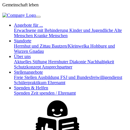
Gemeinschaft leben
Angebote für ...
Erwachsene mit Behinderung
Kinder und Jugendliche
Alte
Menschen
Kranke Menschen
Standorte
Herrnhut und Zittau
Bautzen/Kleinwelka
Hohburg und
Wurzen
Gnadau
Über uns
Aktuelles
Stiftung Herrnhuter Diakonie
Nachhaltigkeit
Schutzkonzept
Ansprechpartner
Stellenangebote
Freie Stellen
Ausbildung
FSJ und Bundesfreiwilligendienst
Schülerpraktikum
Ehrenamt
Spenden & Helfen
Spenden
Zeit spenden / Ehrenamt