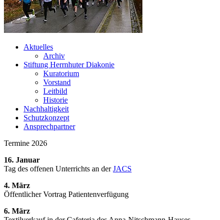
Aktuelles
Archiv
Stiftung Herrnhuter Diakonie
Kuratorium
Vorstand
Leitbild
Historie
Nachhaltigkeit
Schutzkonzept
Ansprechpartner
Termine 2026
16. Januar
Tag des offenen Unterrichts an der
JACS
4. März
Öffentlicher Vortrag Patientenverfügung
6. März
Textilverkauf in der Cafeteria des Anna-Nitschmann-Hauses